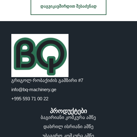
ᲓᲐᲒᲕᲘᲙᲐᲕᲨᲘᲠᲓᲘᲗ ᲨᲔᲡᲐᲫᲔᲜᲐᲓ
გრიგოლ რობაქიძის გამზირი #7
info@bq-machinery.ge
+995 593 71 00 22
პროდუქტები
ბაგირიანი კოშკურა ამწე
დახრილ ისრიანი ამწე
უბაგირო კოშკურა ამწე