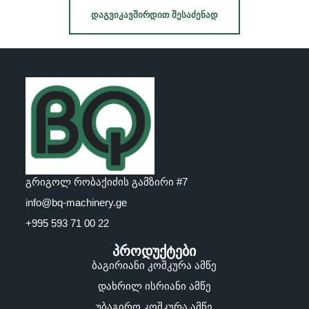
ᲓᲐᲒᲕᲘᲙᲐᲕᲨᲘᲠᲓᲘᲗ ᲨᲔᲡᲐᲫᲔᲜᲐᲓ
გრიგოლ რობაქიძის გამზირი #7
info@bq-machinery.ge
+995 593 71 00 22
პროდუქტები
ბაგირიანი კოშკურა ამწე
დახრილ ისრიანი ამწე
უბაგირო კოშკურა ამწე