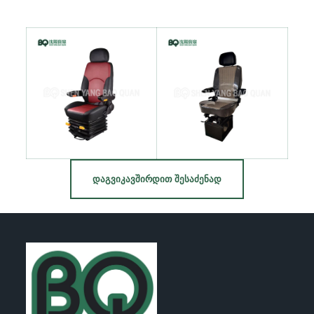
ᲓᲐᲒᲕᲘᲙᲐᲕᲨᲘᲠᲓᲘᲗ ᲨᲔᲡᲐᲫᲔᲜᲐᲓ