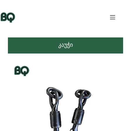
კაუჭი