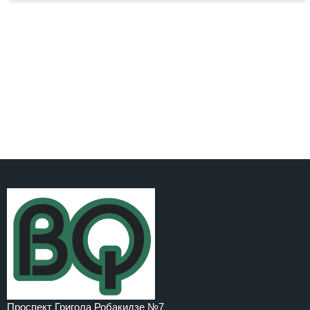
Проспект Григола Робакидзе №7